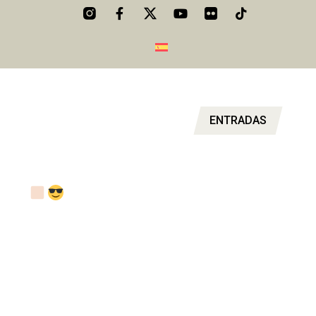
ENTRADAS
✌
NO HAGAS COLAS, COMPRA TUS
ENTRADAS ANTICIPADAS AL FESTIVAL DE
LA VELOCIDAD
Mantenlo todo bajo control y asegúrate de no perderte nada,
aquí encontrarás todos los horarios de un fin de semana
inolvidable.