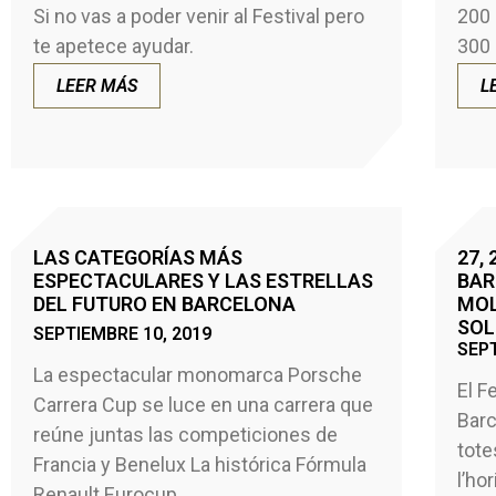
Si no vas a poder venir al Festival pero
200
te apetece ayudar.
300 
LEER MÁS
L
LAS CATEGORÍAS MÁS
27,
ESPECTACULARES Y LAS ESTRELLAS
BAR
DEL FUTURO EN BARCELONA
MOL
SOL
SEPTIEMBRE 10, 2019
SEPT
La espectacular monomarca Porsche
El F
Carrera Cup se luce en una carrera que
Barc
reúne juntas las competiciones de
tote
Francia y Benelux La histórica Fórmula
l’ho
Renault Eurocup,