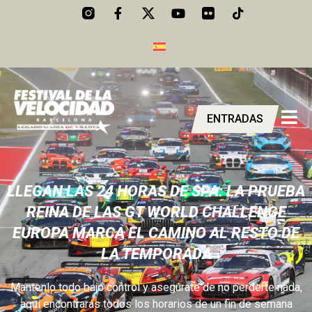
ENTRADAS
LLEGAN LAS 24 HORAS DE SPA: LA PRUEBA
REINA DE LAS GT WORLD CHALLENGE
EUROPA MARCA EL CAMINO AL RESTO DE
LA TEMPORADA
Mantenlo todo bajo control y asegúrate de no perderte nada,
aquí encontrarás todos los horarios de un fin de semana