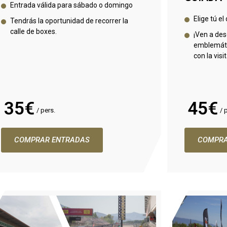
Entrada válida para sábado o domingo
Elige tú e
Tendrás la oportunidad de recorrer la
calle de boxes.
¡Ven a des
emblemátic
con la visi
35€
45€
/ pers.
/ 
COMPRAR ENTRADAS
COMPRA