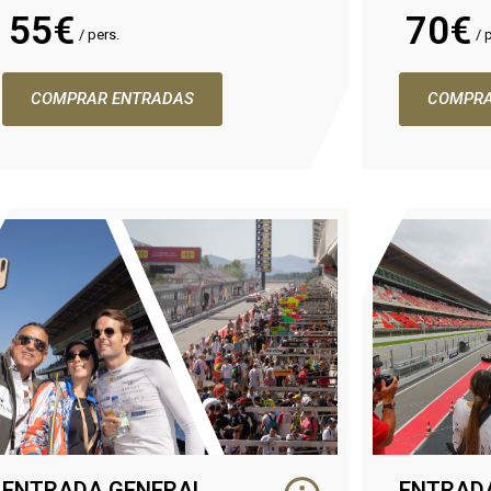
55€
70€
/ pers.
/ 
COMPRAR ENTRADAS
COMPRA
ENTRADA GENERAL
ENTRAD