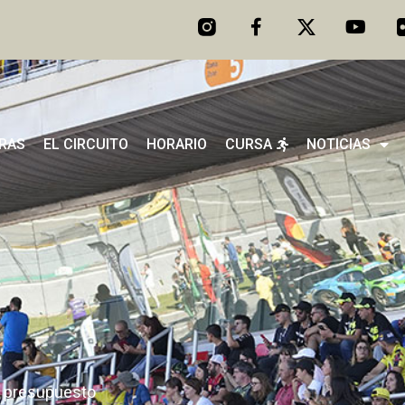
ERAS
EL CIRCUITO
HORARIO
CURSA
NOTICIAS
tu presupuesto