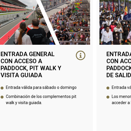
ENTRADA GENERAL
ENTRAD
CON ACCESO A
CON ACC
PADDOCK, PIT WALK Y
PADDOCK
VISITA GUIADA
DE SALI
Entrada válida para sábado o domingo
Entrada v
Combinación de los complementos pit
Los menor
walk y visita guiada.
acceder a l