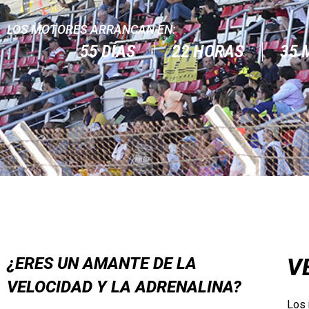
LOS MOTORES ARRANCAN EN:
55
DÍAS
22
HORAS
35
V
¿ERES UN AMANTE DE LA
VELOCIDAD Y LA ADRENALINA?
Los 