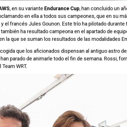
 AWS
, en su variante
Endurance Cup
, han concluido un a
proclamando en ella a todos sus campeones, que en su má
y y el francés Jules Gounon. Este trío ha pilotado durant
ambién ha resultado campeona en el apartado de equipo
ta en la que se suman los resultados de las modalidades E
 acogida que los aficionados dispensan al antiguo astro d
han parado de animarle todo el fin de semana. Rossi, f
el Team WRT.