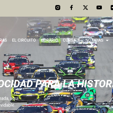
ERAS
EL CIRCUITO
HORARIO
CURSA
NOTICIAS
LOCIDAD PARA LA HISTOR
nada, aquí
vidable.