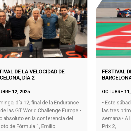
TIVAL DE LA VELOCIDAD DE
FESTIVAL D
CELONA, DÍA 2
BARCELONA,
BRE 12, 2025
OCTUBRE 11,
mingo, día 12, final de la Endurance
• Este sábado
de las GT World Challenge Europe •
las tres prim
o absoluto en la conferencia del
semana • A l
loto de Fórmula 1, Emilio
Prix 2,