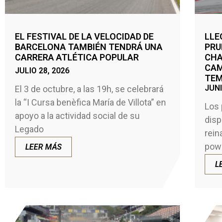
EL FESTIVAL DE LA VELOCIDAD DE
LLE
BARCELONA TAMBIÉN TENDRÁ UNA
PRU
CARRERA ATLÉTICA POPULAR
CHA
CAM
JULIO 28, 2026
TE
JUNI
El 3 de octubre, a las 19h, se celebrará
la “I Cursa benèfica María de Villota” en
Los 
apoyo a la actividad social de su
disp
Legado
rein
pow
LEER MÁS
L