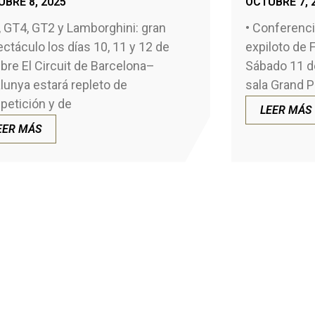
BRE 8, 2025
OCTUBRE 7, 
 GT4, GT2 y Lamborghini: gran
• Conferencia
ctáculo los días 10, 11 y 12 de
expiloto de 
bre El Circuit de Barcelona–
Sábado 11 de
lunya estará repleto de
sala Grand P
etición y de
LEER MÁS
EER MÁS