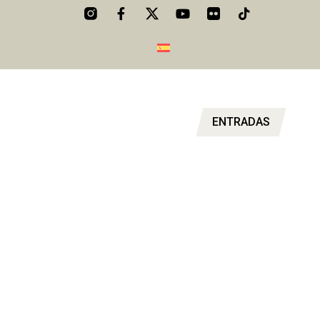
ENTRADAS
CON GRAN TRISTEZA NOS VEMOS
OBLIGADOS A COMUNICAR QUE EL
FESTIVAL DE LA VELOCIDAD 2020 SE
CELEBRARÁ FINALMENTE SIN PÚBLICO.
Mantenlo todo bajo control y asegúrate de no perderte nada,
aquí encontrarás todos los horarios de un fin de semana