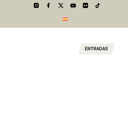
ENTRADAS
UN FESTIVAL PARA EL RECUERDO
Mantenlo todo bajo control y asegúrate de no perderte nada,
aquí encontrarás todos los horarios de un fin de semana
inolvidable.