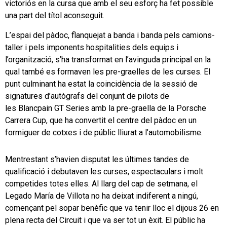
victoriós en la cursa que amb el seu esforç ha fet possible
una part del títol aconseguit.
L’espai del pàdoc, flanquejat a banda i banda pels camions-
taller i pels imponents hospitalities dels equips i
l’organització, s’ha transformat en l’avinguda principal en la
qual també es formaven les pre-graelles de les curses. El
punt culminant ha estat la coincidència de la sessió de
signatures d’autògrafs del conjunt de pilots de
les Blancpain GT Series amb la pre-graella de la Porsche
Carrera Cup, que ha convertit el centre del pàdoc en un
formiguer de cotxes i de públic lliurat a l’automobilisme.
Mentrestant s’havien disputat les últimes tandes de
qualificació i debutaven les curses, espectaculars i molt
competides totes elles. Al llarg del cap de setmana, el
Legado María de Villota no ha deixat indiferent a ningú,
començant pel sopar benèfic que va tenir lloc el dijous 26 en
plena recta del Circuit i que va ser tot un èxit. El públic ha