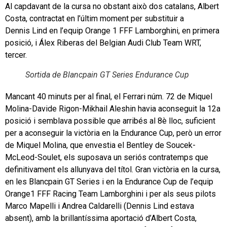
Al capdavant de la cursa no obstant això dos catalans, Albert
Costa, contractat en l’últim moment per substituir a
Dennis Lind en l’equip Orange 1 FFF Lamborghini, en primera
posició, i Álex Riberas del Belgian Audi Club Team WRT,
tercer.
Sortida de Blancpain GT Series Endurance Cup
Mancant 40 minuts per al final, el Ferrari núm. 72 de Miquel
Molina-Davide Rigon-Mikhail Aleshin havia aconseguit la 12a
posició i semblava possible que arribés al 8è lloc, suficient
per a aconseguir la victòria en la Endurance Cup, però un error
de Miquel Molina, que envestia el Bentley de Soucek-
McLeod-Soulet, els suposava un seriós contratemps que
definitivament els allunyava del títol. Gran victòria en la cursa,
en les Blancpain GT Series i en la Endurance Cup de l’equip
Orange1 FFF Racing Team Lamborghini i per als seus pilots
Marco Mapelli i Andrea Caldarelli (Dennis Lind estava
absent), amb la brillantíssima aportació d’Albert Costa,