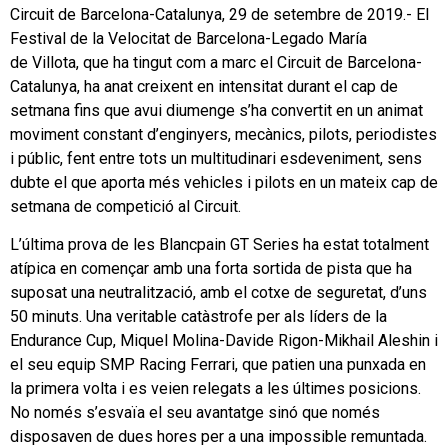
Circuit de Barcelona-Catalunya, 29 de setembre de 2019.- El
Festival de la Velocitat de Barcelona-Legado María
de Villota, que ha tingut com a marc el Circuit de Barcelona-
Catalunya, ha anat creixent en intensitat durant el cap de
setmana fins que avui diumenge s’ha convertit en un animat
moviment constant d’enginyers, mecànics, pilots, periodistes
i públic, fent entre tots un multitudinari esdeveniment, sens
dubte el que aporta més vehicles i pilots en un mateix cap de
setmana de competició al Circuit.
L’última prova de les Blancpain GT Series ha estat totalment
atípica en començar amb una forta sortida de pista que ha
suposat una neutralització, amb el cotxe de seguretat, d’uns
50 minuts. Una veritable catàstrofe per als líders de la
Endurance Cup, Miquel Molina-Davide Rigon-Mikhail Aleshin i
el seu equip SMP Racing Ferrari, que patien una punxada en
la primera volta i es veien relegats a les últimes posicions.
No només s’esvaïa el seu avantatge sinó que només
disposaven de dues hores per a una impossible remuntada.