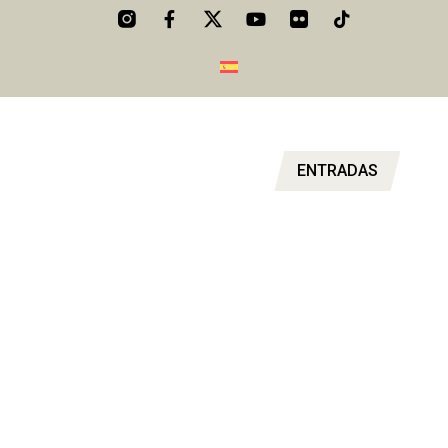
ENTRADAS
UN FESTIVAL PER AL RECORD
Mantenlo todo bajo control y asegúrate de no perderte nada,
aquí encontrarás todos los horarios de un fin de semana
inolvidable.